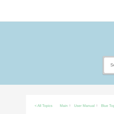
Skip
to
content
< All Topics
Main
User Manual
Blue To