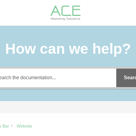
How can we help?
Sear
p Bar
Website