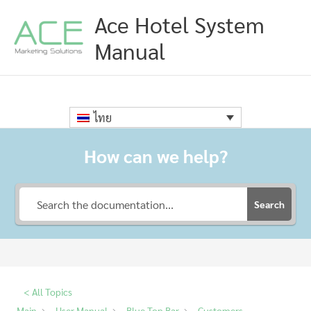
Skip
Ace Hotel System
to
content
Manual
ไทย
How can we help?
Search
< All Topics
Main
User Manual
Blue Top Bar
Customers